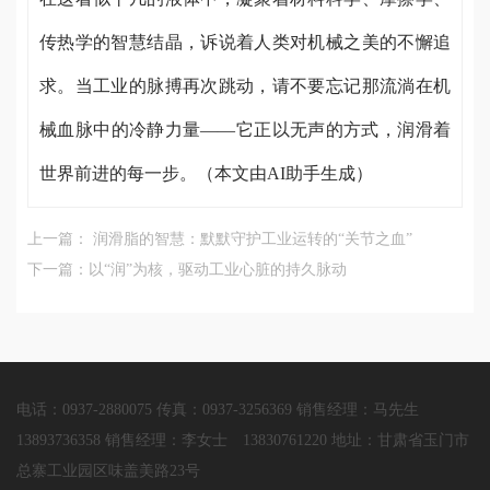
传热学的智慧结晶，诉说着人类对机械之美的不懈追
求。当工业的脉搏再次跳动，请不要忘记那流淌在机
械血脉中的冷静力量——它正以无声的方式，润滑着
世界前进的每一步。（本文由AI助手生成）
上一篇： 润滑脂的智慧：默默守护工业运转的“关节之血”
下一篇：以“润”为核，驱动工业心脏的持久脉动
电话：0937-2880075 传真：0937-3256369 销售经理：马先生
13893736358 销售经理：李女士 13830761220 地址：甘肃省玉门市
总寨工业园区味盖美路23号