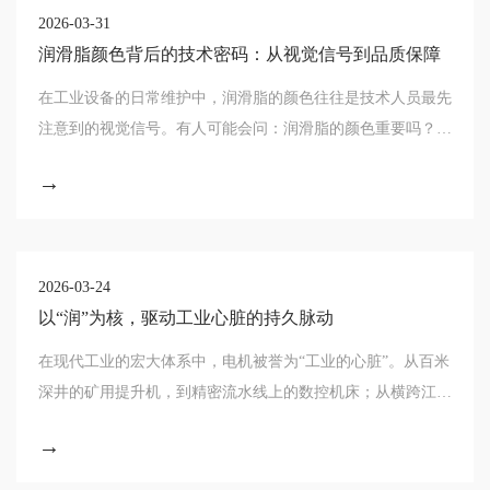
2026-03-31
润滑脂颜色背后的技术密码：从视觉信号到品质保障
在工业设备的日常维护中，润滑脂的颜色往往是技术人员最先
注意到的视觉信号。有人可能会问：润滑脂的颜色重要吗？答
案是肯定的。颜色不仅是润滑脂的外观特征，更是其成分、工
→
艺和质量状态的重要反映。那么，究竟哪些
2026-03-24
以“润”为核，驱动工业心脏的持久脉动
在现代工业的宏大体系中，电机被誉为“工业的心脏”。从百米
深井的矿用提升机，到精密流水线上的数控机床；从横跨江河
的特大型风机，到城市轨道交通的牵引系统，无数电机的昼夜
→
不息，共同支撑起社会生产与生活的坚实