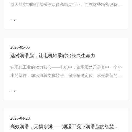
航天航空到医疗器械等众多高精尖行业。而在这些精密设备的
内部，有一种看似不起眼却至关重要的材料，它就是真空润滑
→
脂。真空环境下的特殊要求要理解真空润滑
2026-05-05
选对润滑脂，让电机轴承转出长久生命力
在现代工业的动力核心——电机中，轴承虽然只是其中一个小
小的部件，却承担着支撑转子、保持精确定位、承受载荷的关
键职责。而确保轴承长久稳定运行的灵魂要素，正是润滑脂。
→
为电机轴承选择合适的润滑脂，不仅是一次
2026-04-28
高效润滑，无惧水淋——潮湿工况下润滑脂的智慧选