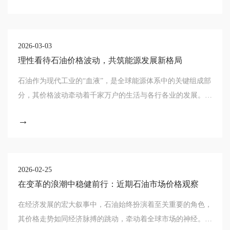
御磨损、延长寿命的重任。它如同工业世界的
2026-03-03
理性看待石油价格波动，共筑能源发展新格局
石油作为现代工业的“血液”，是全球能源体系中的关键组成部
分，其价格波动牵动着千家万户的生活与各行各业的发展。近
年来，国际石油价格时有起伏，引发社会广泛关注。然而，面
→
对价格波动，我们应以更加理性、全面和
2026-02-25
在变革的浪潮中稳健前行：近期石油市场价格观察
在经济发展的宏大叙事中，石油始终扮演着至关重要的角色，
其价格走势如同经济脉搏的跳动，牵动着全球市场的神经。近