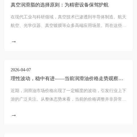
真空润滑脂的选择原则：为精密设备保驾护航
在现代工业与科研领域，真空技术已渗透到半导体制造、航天
航空、光学仪器、真空镀膜等众多高端应用场景。而在这些精
密设备的运行过程中，真空润滑脂扮演着不可或缺的“隐形守
→
护者”角色。正确选择真空润滑脂，不仅关
2026-04-07
理性波动，稳中有进——当前润滑油价格走势观察与
思考
近期，润滑油市场价格出现了一定幅度的波动，引发行业上下
游的广泛关注。从整体态势来看，当前的价格调整并非异常震
荡，而是市场供需关系、原材料成本传导以及产业升级等多重
→
因素共同作用的正常市场表现。透过价格波