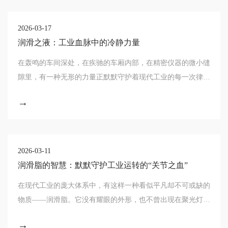
2026-03-17
润滑之液：工业血脉中的冷静力量
在轰鸣的车间深处，在疾驰的车厢内部，在精密仪器的微小缝
隙里，有一种无形的力量正默默守护着现代工业的每一次律
动。它不仅是减少摩擦的“工业血液”，更是带走多余热量
→
的“冷却使者”——润滑剂，以它独有的方式，
2026-03-11
润滑脂的智慧：默默守护工业运转的“关节之血”
在现代工业的庞大体系中，有这样一种看似平凡却不可或缺的
物质——润滑脂。它没有耀眼的外形，也不曾出现在聚光灯
下，却默默流淌在机械设备的关节之间，肩负着减少摩擦、抵
→