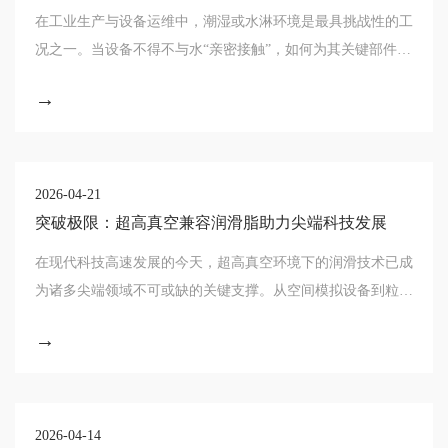
型指南
在工业生产与设备运维中，潮湿或水淋环境是最具挑战性的工
况之一。当设备不得不与水“亲密接触”，如何为其关键部件选
择一款合适的润滑脂，直接关系到设备的运行效率、使用寿命
→
和运维成本。这不仅是一门技术，更是一
2026-04-21
突破极限：超高真空兼容润滑脂助力尖端科技发展
在现代科技高速发展的今天，超高真空环境下的润滑技术已成
为诸多尖端领域不可或缺的关键支撑。从空间模拟设备到粒子
加速器，从电子显微镜到半导体制造设备，这些代表人类科技
→
最高水平的装备都对润滑提出了极其严苛的
2026-04-14